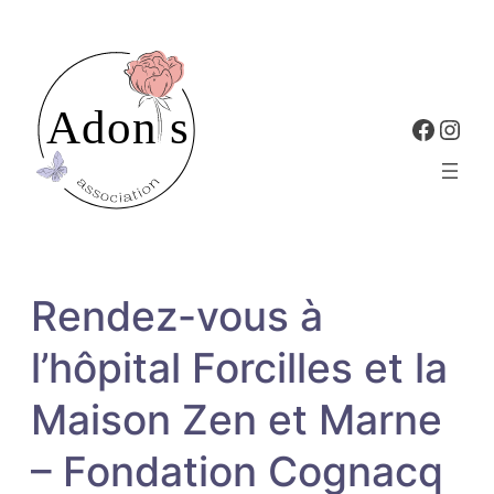
Aller
au
contenu
Faceb
Inst
Rendez-vous à
l’hôpital Forcilles et la
Maison Zen et Marne
– Fondation Cognacq