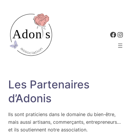
Aller
au
contenu
Faceb
Inst
Les Partenaires
d’Adonis
Ils sont praticiens dans le domaine du bien-être,
mais aussi artisans, commerçants, entrepreneurs…
et ils soutiennent notre association.