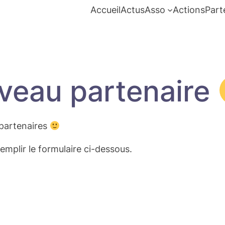
Accueil
Actus
Asso
Actions
Part
veau partenaire
partenaires
remplir le formulaire ci-dessous.