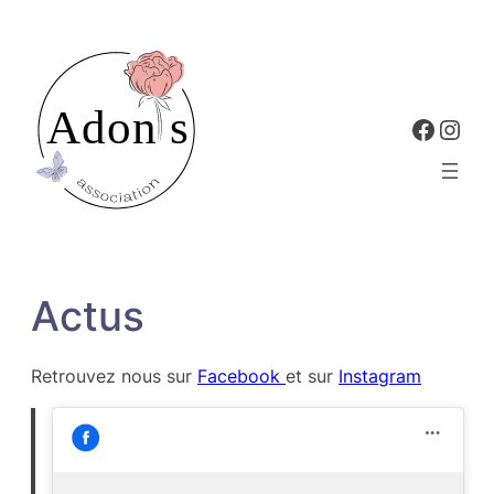
Aller
au
contenu
Faceb
Inst
Actus
Retrouvez nous sur
Facebook
et sur
Instagram